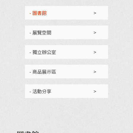
- 圖書館
>
- 展覽空間
>
- 獨立辦公室
>
- 商品展示區
>
- 活動分享
>