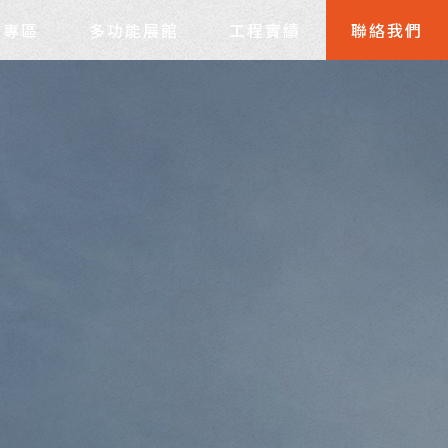
裝,台中鋁門窗安裝
品專區
多功能展館
工程實績
聯絡我們