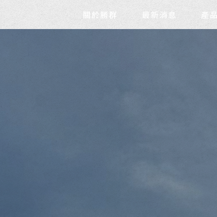
安裝,鋁門窗安裝,台中氣密窗安
關於勝群
最新消息
產