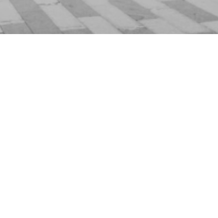
勝群多功能展覽會館
台中市北屯區建和路二段108號
電話：+886-4-2436-9588
傳真：+886-4-2437-8878
E-Mail：
winnovationshowroom@gmail.com
神岡鋁門窗施工